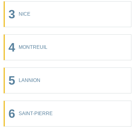
3
NICE
4
MONTREUIL
5
LANNION
6
SAINT-PIERRE