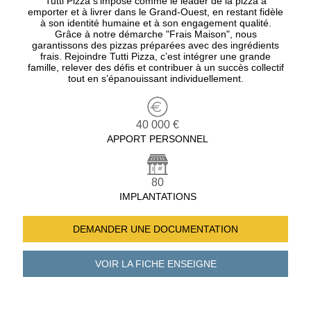
Tutti Pizza s’impose comme le leader de la pizza à
emporter et à livrer dans le Grand-Ouest, en restant fidèle
à son identité humaine et à son engagement qualité.
Grâce à notre démarche "Frais Maison", nous
garantissons des pizzas préparées avec des ingrédients
frais. Rejoindre Tutti Pizza, c’est intégrer une grande
famille, relever des défis et contribuer à un succès collectif
tout en s’épanouissant individuellement.
40 000 €
APPORT PERSONNEL
80
IMPLANTATIONS
DEMANDER UNE
DOCUMENTATION
VOIR LA FICHE
ENSEIGNE