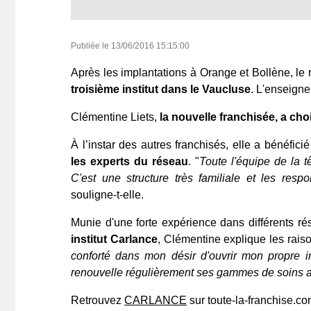
Publiée le
13/06/2016 15:15:00
Après les implantations à Orange et Bollène, l
troisième institut dans le Vaucluse
. L'enseigne
Clémentine Liets,
la nouvelle franchisée, a ch
À l’instar des autres franchisés, elle a bénéficié
les experts du réseau
. "
Toute l'équipe de la t
C'est une structure très familiale et les resp
souligne-t-elle.
Munie d'une forte expérience dans différents ré
institut Carlance
, Clémentine explique les raiso
conforté dans mon désir d'ouvrir mon propre in
renouvelle régulièrement ses gammes de soins av
Retrouvez
CARLANCE
sur toute-la-franchise.c