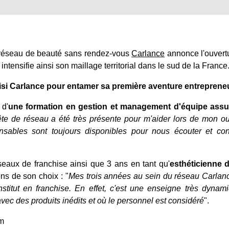
e réseau de beauté sans rendez-vous
Carlance
annonce l'ouvert
 intensifie ainsi son maillage territorial dans le sud de la France
oisi Carlance pour entamer sa première aventure entrepreneu
 d'
une formation en gestion et management d'équipe assu
ête de réseau a été très présente pour m'aider lors de mon ou
onsables sont toujours disponibles pour nous écouter et con
seaux de franchise ainsi que 3 ans en tant qu'
esthéticienne 
ns de son choix : "
Mes trois années au sein du réseau Carlan
stitut en franchise. En effet, c'est une enseigne très dynam
ec des produits inédits et où le personnel est considéré
".
om