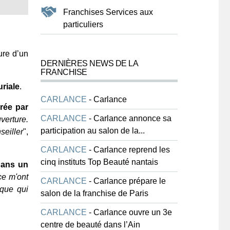
Franchises Services aux
particuliers
ure d’un
DERNIÈRES NEWS DE LA
.
FRANCHISE
riale
.
CARLANCE
-
Carlance
rée par
CARLANCE
-
Carlance annonce sa
verture.
participation au salon de la...
seiller
",
CARLANCE
-
Carlance reprend les
cinq instituts Top Beauté nantais
dans un
ce m'ont
CARLANCE
-
Carlance prépare le
ique qui
salon de la franchise de Paris
CARLANCE
-
Carlance ouvre un 3e
centre de beauté dans l’Ain