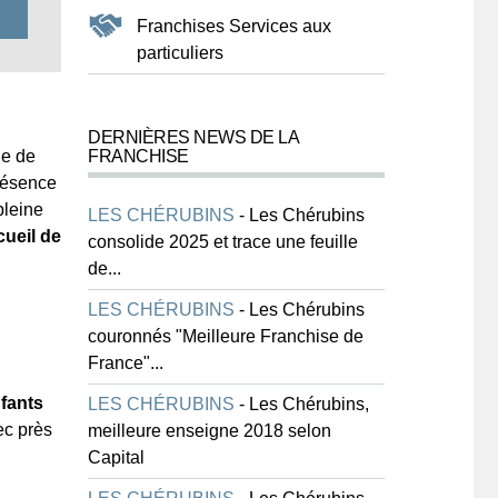
Franchises Services aux
particuliers
DERNIÈRES NEWS DE LA
FRANCHISE
de de
présence
pleine
LES CHÉRUBINS
-
Les Chérubins
cueil de
consolide 2025 et trace une feuille
de...
LES CHÉRUBINS
-
Les Chérubins
couronnés "Meilleure Franchise de
France"...
fants
LES CHÉRUBINS
-
Les Chérubins,
ec près
meilleure enseigne 2018 selon
Capital