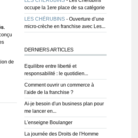
LES CHÉRUBINS
-
Les Chérubins
occupe la 1ere place de sa catégorie
LES CHÉRUBINS
-
Ouverture d’une
micro-crèche en franchise avec Les...
és
.
 conçu
es
DERNIERS ARTICLES
tion de
Equilibre entre liberté et
responsabilité : le quotidien...
Comment ouvrir un commerce à
l'aide de la franchise ?
Ai-je besoin d'un business plan pour
me lancer en...
L'enseigne Boulanger
La journée des Droits de l'Homme