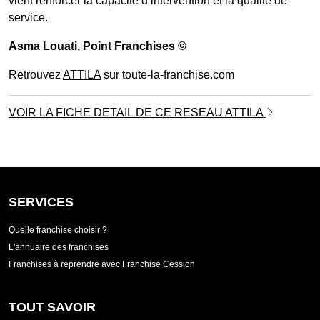
vient renforcer la capacité d’intervention et la qualité de
service.
Asma Louati
, Point Franchises ©
Retrouvez
ATTILA
sur toute-la-franchise.com
VOIR LA FICHE DETAIL DE CE RESEAU ATTILA
SERVICES
Quelle franchise choisir ?
L'annuaire des franchises
Franchises à reprendre avec Franchise Cession
TOUT SAVOIR