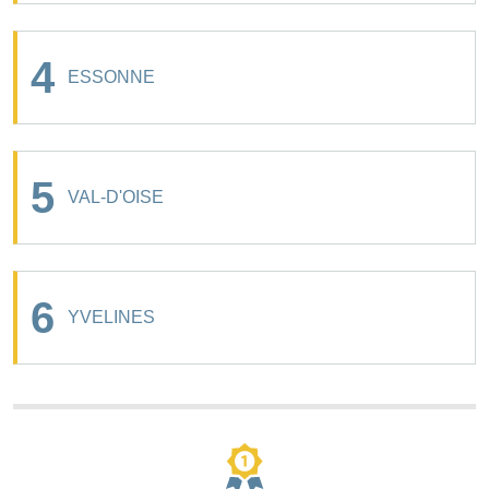
4
ESSONNE
5
VAL-D'OISE
6
YVELINES