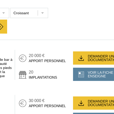
20 000 €
DEMANDER UN
de bar à
DOCUMENTAT
APPORT PERSONNEL
eauté
es pieds
t la
20
VOIR LA FICHE
que
ENSEIGNE
IMPLANTATIONS
30 000 €
DEMANDER UN
DOCUMENTAT
APPORT PERSONNEL