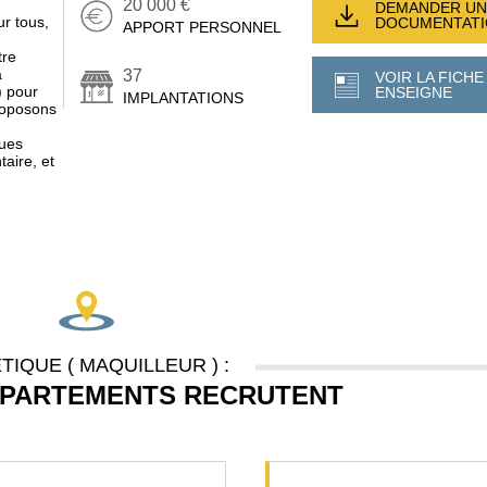
20 000 €
DEMANDER UN
r tous,
DOCUMENTAT
APPORT PERSONNEL
tre
a
37
VOIR LA FICHE
) pour
ENSEIGNE
IMPLANTATIONS
proposons
ques
taire, et
TIQUE ( MAQUILLEUR ) :
ÉPARTEMENTS RECRUTENT