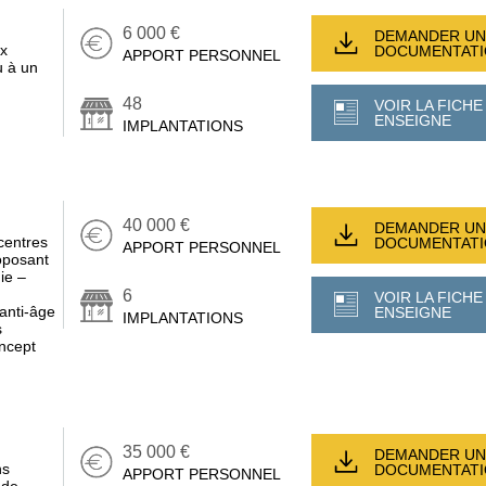
6 000 €
DEMANDER UN
ix
DOCUMENTAT
APPORT PERSONNEL
u à un
48
VOIR LA FICHE
ENSEIGNE
IMPLANTATIONS
40 000 €
DEMANDER UN
centres
DOCUMENTAT
APPORT PERSONNEL
oposant
gie –
6
VOIR LA FICHE
 anti‑âge
ENSEIGNE
IMPLANTATIONS
s
oncept
35 000 €
DEMANDER UN
ns
DOCUMENTAT
APPORT PERSONNEL
 de