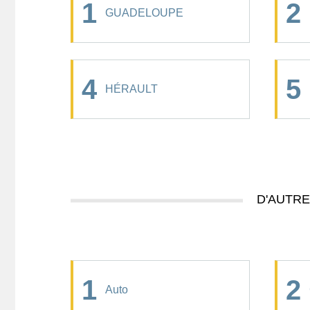
1
2
GUADELOUPE
4
5
HÉRAULT
D'AUTR
1
2
Auto