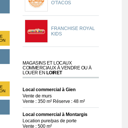
O'TACOS
FRANCHISE ROYAL
KIDS
E
ION
MAGASINS ET LOCAUX
COMMERCIAUX À VENDRE OU À
LOUER EN
LOIRET
E
Local commercial à Gien
ION
Vente de murs
Vente : 350 m² Réserve : 48 m²
Local commercial à Montargis
Location pure/pas de porte
Vente : 500 m²