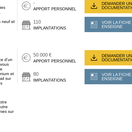
-
DEMANDER UN
ies
DOCUMENTAT
APPORT PERSONNEL
,
n neuf et
110
VOIR LA FICHE
ENSEIGNE
IMPLANTATIONS
50 000 €
DEMANDER UN
ce d'un
DOCUMENTAT
APPORT PERSONNEL
 vous
de
inium et
80
VOIR LA FICHE
ail sur
ENSEIGNE
IMPLANTATIONS
es
otre
outre
mies sur