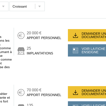
20 000 €
DEMANDER UN
s
DOCUMENTAT
APPORT PERSONNEL
ons les
a
rs comme
25
VOIR LA FICHE
sumant à
ENSEIGNE
IMPLANTATIONS
se
ne comme
et
ise des
70 000 €
DEMANDER UN
étier
DOCUMENTAT
APPORT PERSONNEL
ante et
s fort
135
VOIR LA FICHE