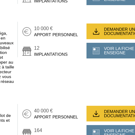
IMPLANTATIONS
10 000 €
DEMANDER UN
éga,
DOCUMENTAT
APPORT PERSONNEL
 en
ouveaux
ilisé
12
VOIR LA FICHE
tion
ENSEIGNE
IMPLANTATIONS
et
pper au
à taille
ecteur
z vous
 réseau
40 000 €
DEMANDER UN
llot de
DOCUMENTAT
APPORT PERSONNEL
nts et
164
VOIR LA FICHE