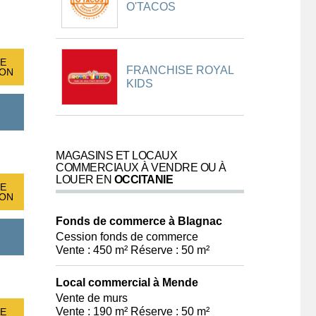
O'TACOS
E
FRANCHISE ROYAL
ION
KIDS
MAGASINS ET LOCAUX
COMMERCIAUX À VENDRE OU À
LOUER EN
OCCITANIE
E
ION
Fonds de commerce à Blagnac
Cession fonds de commerce
Vente : 450 m² Réserve : 50 m²
Local commercial à Mende
Vente de murs
Vente : 190 m² Réserve : 50 m²
E