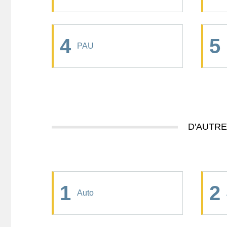
4
5
PAU
D'AUTR
1
2
Auto