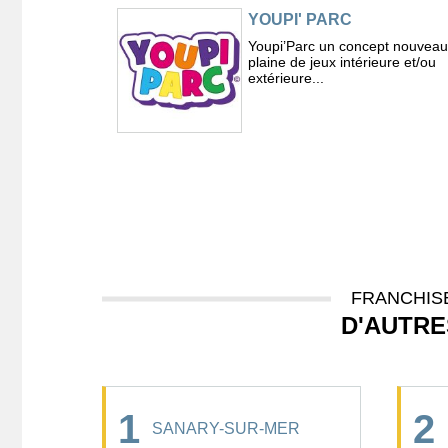
YOUPI' PARC
Youpi’Parc un concept nouveau
plaine de jeux intérieure et/ou
extérieure...
FRANCHISE
D'AUTRE
1
2
SANARY-SUR-MER