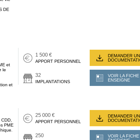
S DE
1 500 €
DEMANDER UN
DOCUMENTAT
APPORT PERSONNEL
ME et
 le
32
VOIR LA FICHE
ENSEIGNE
IMPLANTATIONS
tion et
25 000 €
DEMANDER UN
, CDD,
DOCUMENTAT
APPORT PERSONNEL
des PME
phique.
250
VOIR LA FICHE