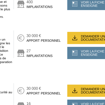
ue et
400
VOIR LA FICHE
osons
ENSEIGNE
IMPLANTATIONS
le plus
rs.
30 000 €
DEMANDER UN
e un
DOCUMENTAT
APPORT PERSONNEL
gne les
 le
sition
27
VOIR LA FICHE
ce
ENSEIGNE
IMPLANTATIONS
s de
éparation
30 000 €
DEMANDER UN
curité au
DOCUMENTAT
APPORT PERSONNEL
16
VOIR LA FICHE