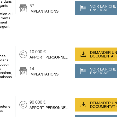
urs dans
çants
57
VOIR LA FICHE
ENSEIGNE
IMPLANTATIONS
ation qui
urrents
ement
argent
10 000 €
DEMANDER UN
 des
DOCUMENTAT
APPORT PERSONNEL
s dans
ouvoir
s
14
VOIR LA FICHE
enaires,
ENSEIGNE
IMPLANTATIONS
saisons
90 000 €
DEMANDER UN
peterie,
DOCUMENTAT
APPORT PERSONNEL
es