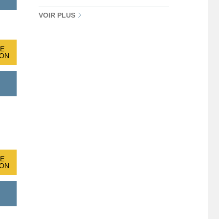
VOIR PLUS
E
ION
E
ION