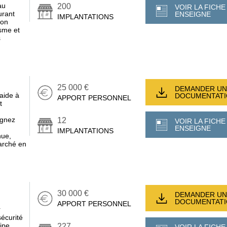
au
200
VOIR LA FICHE
urant
ENSEIGNE
IMPLANTATIONS
son
sme et
s
25 000 €
DEMANDER UN
aide à
DOCUMENTAT
APPORT PERSONNEL
t
ignez
12
VOIR LA FICHE
ENSEIGNE
IMPLANTATIONS
nue,
arché en
30 000 €
DEMANDER UN
DOCUMENTAT
APPORT PERSONNEL
r
écurité
ipe,
227