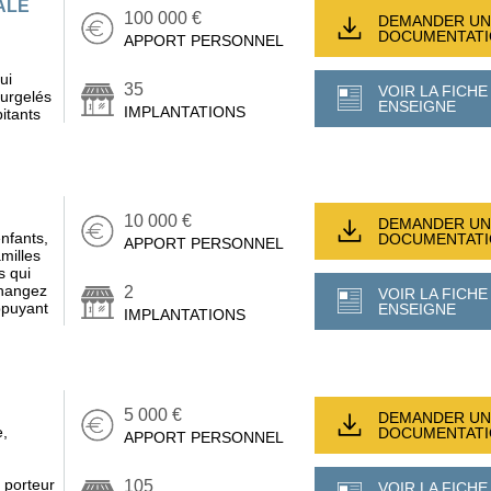
ALE
100 000 €
DEMANDER UN
DOCUMENTAT
APPORT PERSONNEL
ui
35
VOIR LA FICHE
surgelés
ENSEIGNE
IMPLANTATIONS
itants
10 000 €
DEMANDER UN
nfants,
DOCUMENTAT
APPORT PERSONNEL
milles
s qui
Changez
2
VOIR LA FICHE
appuyant
ENSEIGNE
IMPLANTATIONS
5 000 €
DEMANDER UN
e,
DOCUMENTAT
APPORT PERSONNEL
 porteur
105
VOIR LA FICHE