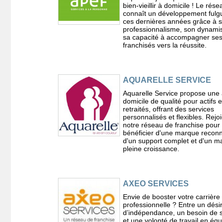
bien-vieillir à domicile ! Le rése
connaît un développement fulg
ces dernières années grâce à 
professionnalisme, son dynami
sa capacité à accompagner se
franchisés vers la réussite.
AQUARELLE SERVICE
Aquarelle Service propose une 
domicile de qualité pour actifs e
retraités, offrant des services
personnalisés et flexibles. Rejo
notre réseau de franchise pour
bénéficier d'une marque recon
d'un support complet et d'un m
pleine croissance.
AXEO SERVICES
Envie de booster votre carrière
professionnelle ? Entre un dési
d’indépendance, un besoin de s
et une volonté de travail en équ