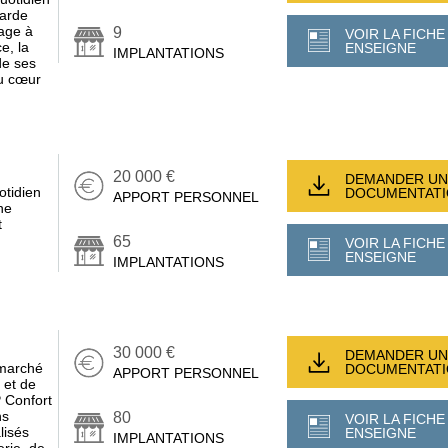
garde
age à
9
VOIR LA FICHE
e, la
ENSEIGNE
IMPLANTATIONS
 de ses
au cœur
20 000 €
DEMANDER UN
otidien
DOCUMENTAT
APPORT PERSONNEL
ne
t
65
VOIR LA FICHE
ENSEIGNE
IMPLANTATIONS
30 000 €
DEMANDER UN
 marché
DOCUMENTAT
APPORT PERSONNEL
 et de
P Confort
ns
80
VOIR LA FICHE
lisés
ENSEIGNE
IMPLANTATIONS