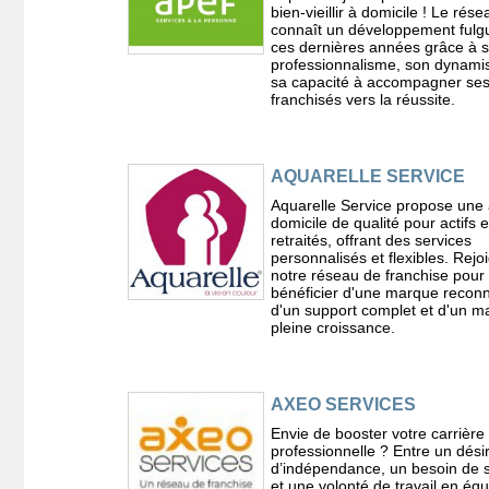
bien-vieillir à domicile ! Le rése
connaît un développement fulg
ces dernières années grâce à 
professionnalisme, son dynami
sa capacité à accompagner se
franchisés vers la réussite.
AQUARELLE SERVICE
Aquarelle Service propose une 
domicile de qualité pour actifs e
retraités, offrant des services
personnalisés et flexibles. Rejo
notre réseau de franchise pour
bénéficier d'une marque recon
d'un support complet et d'un m
pleine croissance.
AXEO SERVICES
Envie de booster votre carrière
professionnelle ? Entre un dési
d’indépendance, un besoin de s
et une volonté de travail en équ