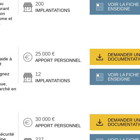
au
200
VOIR LA FICHE
urant
ENSEIGNE
IMPLANTATIONS
son
sme et
s
25 000 €
DEMANDER UN
aide à
DOCUMENTAT
APPORT PERSONNEL
t
ignez
12
VOIR LA FICHE
ENSEIGNE
IMPLANTATIONS
nue,
arché en
30 000 €
DEMANDER UN
DOCUMENTAT
APPORT PERSONNEL
r
écurité
ipe,
227