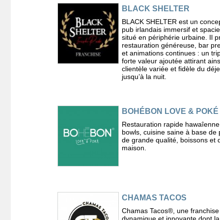
BLACK SHELTER
BLACK SHELTER est un concep
pub irlandais immersif et spaci
situé en périphérie urbaine. Il 
restauration généreuse, bar p
et animations continues : un tri
forte valeur ajoutée attirant ain
clientèle variée et fidèle du déj
jusqu’à la nuit.
BOHÉBON LOVE & POKÉ
Restauration rapide hawaîenne
bowls, cuisine saine à base de 
de grande qualité, boissons et 
maison.
CHAMAS TACOS
Chamas Tacos®️, une franchise
dynamique et innovante dont la