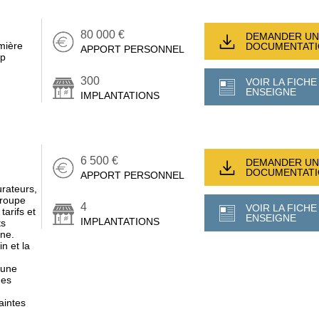
80 000 €
DEMANDER UN
mière
DOCUMENTAT
APPORT PERSONNEL
op
300
VOIR LA FICHE
ENSEIGNE
IMPLANTATIONS
6 500 €
DEMANDER UN
DOCUMENTAT
APPORT PERSONNEL
rateurs,
groupe
4
VOIR LA FICHE
tarifs et
ENSEIGNE
IMPLANTATIONS
ts
ène.
n et la
 une
des
aintes