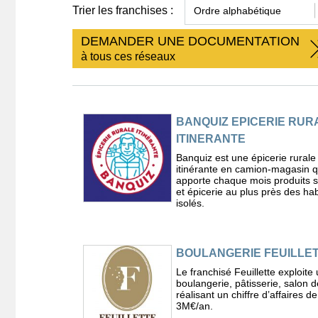
Trier les franchises :
DEMANDER UNE DOCUMENTATION
à tous ces réseaux
BANQUIZ EPICERIE RUR
ITINERANTE
Banquiz est une épicerie rurale
itinérante en camion-magasin q
apporte chaque mois produits 
et épicerie au plus près des hab
isolés.
BOULANGERIE FEUILLE
Le franchisé Feuillette exploite
boulangerie, pâtisserie, salon d
réalisant un chiffre d’affaires d
3M€/an.