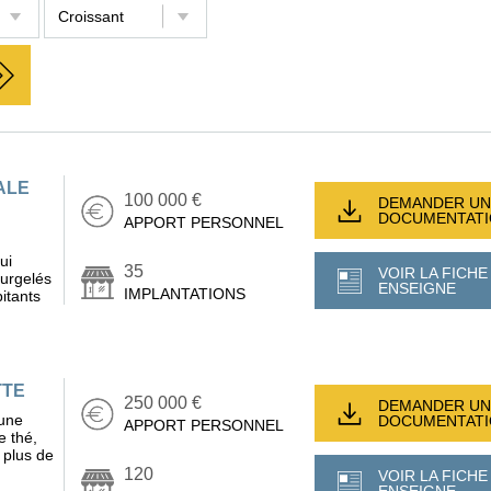
ALE
100 000 €
DEMANDER UN
DOCUMENTAT
APPORT PERSONNEL
ui
35
VOIR LA FICHE
surgelés
ENSEIGNE
IMPLANTATIONS
itants
TTE
250 000 €
DEMANDER UN
 une
DOCUMENTAT
APPORT PERSONNEL
e thé,
e plus de
120
VOIR LA FICHE