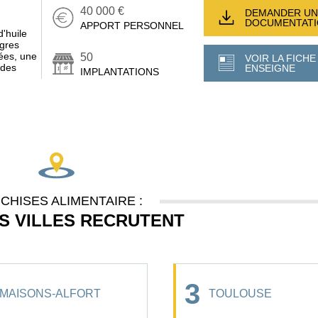
40 000 €
DEMANDER UN
DOCUMENTAT
APPORT PERSONNEL
d'huile
igres
rées, une
50
VOIR LA FICHE
ides
ENSEIGNE
IMPLANTATIONS
CHISES ALIMENTAIRE :
S VILLES RECRUTENT
3
MAISONS-ALFORT
TOULOUSE