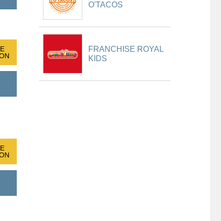
O'TACOS
FRANCHISE ROYAL
E
ION
KIDS
E
ION