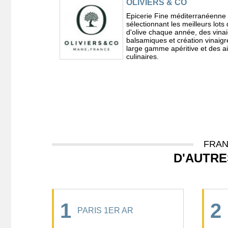
OLIVIERS & CO
Epicerie Fine méditerranéenne
sélectionnant les meilleurs lots 
d'olive chaque année, des vina
balsamiques et création vinaig
large gamme apéritive et des a
culinaires.
FRAN
D'AUTRE
1
2
PARIS 1ER AR