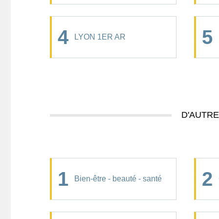
4
5
LYON 1ER AR
D'AUTR
1
2
Bien-être - beauté - santé