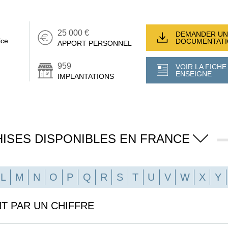
25 000 €
DEMANDER UN
ice
DOCUMENTAT
APPORT PERSONNEL
959
VOIR LA FICHE
ENSEIGNE
IMPLANTATIONS
ISES DISPONIBLES EN FRANCE
L
M
N
O
P
Q
R
S
T
U
V
W
X
Y
T PAR UN CHIFFRE