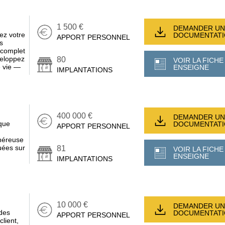
1 500 €
DEMANDER UN
z votre
DOCUMENTAT
APPORT PERSONNEL
s
 complet
veloppez
80
VOIR LA FICHE
e vie —
ENSEIGNE
IMPLANTATIONS
400 000 €
DEMANDER UN
que
DOCUMENTAT
APPORT PERSONNEL
énéreuse
uées sur
81
VOIR LA FICHE
ENSEIGNE
IMPLANTATIONS
10 000 €
DEMANDER UN
des
DOCUMENTAT
APPORT PERSONNEL
client,