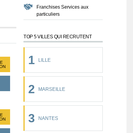
Franchises Services aux
particuliers
TOP 5 VILLES QUI RECRUTENT
1
LILLE
E
ION
2
MARSEILLE
3
E
NANTES
ION