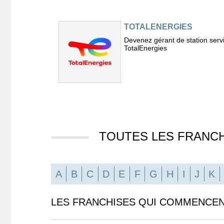
TOTALENERGIES
Devenez gérant de station serv
TotalEnergies
TOUTES LES FRANCH
A
B
C
D
E
F
G
H
I
J
K
LES FRANCHISES QUI COMMENCEN