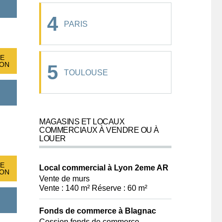
4
PARIS
E
ION
5
TOULOUSE
MAGASINS ET LOCAUX
COMMERCIAUX À VENDRE OU À
LOUER
E
Local commercial à Lyon 2eme AR
ION
Vente de murs
Vente : 140 m² Réserve : 60 m²
Fonds de commerce à Blagnac
Cession fonds de commerce