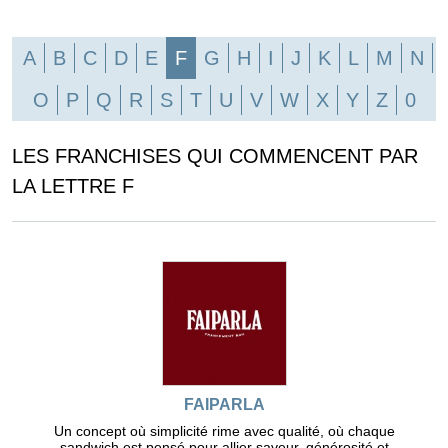
A
B
C
D
E
F
G
H
I
J
K
L
M
N
O
P
Q
R
S
T
U
V
W
X
Y
Z
0
LES FRANCHISES QUI COMMENCENT PAR
LA LETTRE F
FAIPARLA
Un concept où simplicité rime avec qualité, où chaque
sandwich est pensé pour allier saveur, générosité et