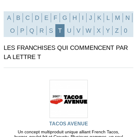
A
B
C
D
E
F
G
H
I
J
K
L
M
N
O
P
Q
R
S
T
U
V
W
X
Y
Z
0
LES FRANCHISES QUI COMMENCENT PAR
LA LETTRE T
TACOS AVENUE
Un concept multiproduit unique alliant French Tacos,
burger, poulet frit et Crousty. Plusieurs gammes, un seul