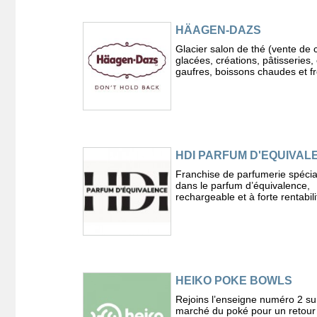
HÄAGEN-DAZS
Glacier salon de thé (vente de
glacées, créations, pâtisseries,
gaufres, boissons chaudes et fr
HDI PARFUM D'EQUIVAL
Franchise de parfumerie spécia
dans le parfum d’équivalence,
rechargeable et à forte rentabili
HEIKO POKE BOWLS
Rejoins l’enseigne numéro 2 sur
marché du poké pour un retour