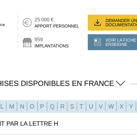
25 000 €
DEMANDER UN
ice
DOCUMENTAT
APPORT PERSONNEL
959
VOIR LA FICHE
ENSEIGNE
IMPLANTATIONS
ISES DISPONIBLES EN FRANCE
L
M
N
O
P
Q
R
S
T
U
V
W
X
Y
 PAR LA LETTRE H