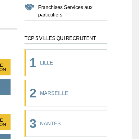
Franchises Services aux
particuliers
TOP 5 VILLES QUI RECRUTENT
1
LILLE
E
ION
2
MARSEILLE
3
E
NANTES
ION