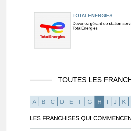
TOTALENERGIES
Devenez gérant de station serv
TotalEnergies
TOUTES LES FRANCH
A
B
C
D
E
F
G
H
I
J
K
LES FRANCHISES QUI COMMENCENT