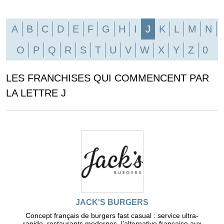
A
B
C
D
E
F
G
H
I
J
K
L
M
N
O
P
Q
R
S
T
U
V
W
X
Y
Z
0
LES FRANCHISES QUI COMMENCENT PAR
LA LETTRE J
JACK'S BURGERS
Concept français de burgers fast casual : service ultra-
rapide, restaurants modernes, l’alternative française aux