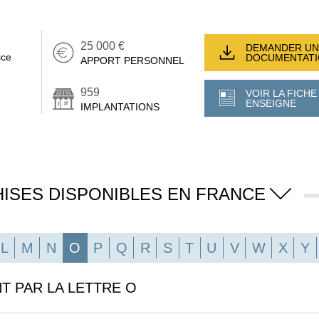
25 000 €
DEMANDER UN
ice
DOCUMENTAT
APPORT PERSONNEL
959
VOIR LA FICHE
ENSEIGNE
IMPLANTATIONS
ISES DISPONIBLES EN FRANCE
L
M
N
O
P
Q
R
S
T
U
V
W
X
Y
T PAR LA LETTRE O