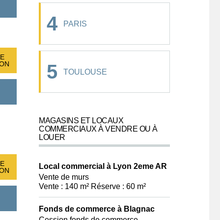
4
PARIS
E
ION
5
TOULOUSE
MAGASINS ET LOCAUX
COMMERCIAUX À VENDRE OU À
LOUER
E
Local commercial à Lyon 2eme AR
ION
Vente de murs
Vente : 140 m² Réserve : 60 m²
Fonds de commerce à Blagnac
Cession fonds de commerce