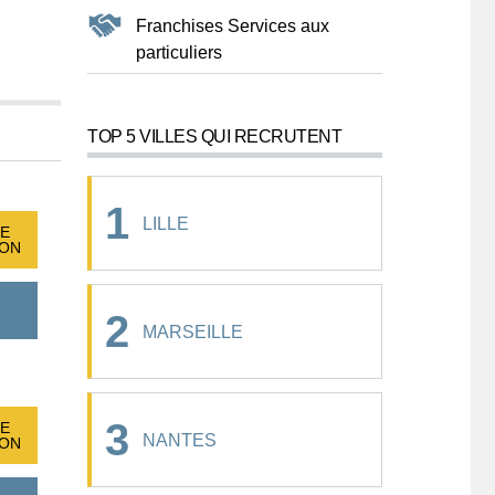
Franchises Services aux
particuliers
TOP 5 VILLES QUI RECRUTENT
1
LILLE
E
ION
2
MARSEILLE
3
E
NANTES
ION