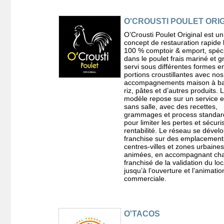
O'CROUSTI POULET ORI
O’Crousti Poulet Original est un
concept de restauration rapide 
100 % comptoir & emport, spéci
dans le poulet frais mariné et gri
servi sous différentes formes e
portions croustillantes avec nos
accompagnements maison à b
riz, pâtes et d’autres produits. 
modèle repose sur un service e
sans salle, avec des recettes,
grammages et process standar
pour limiter les pertes et sécuri
rentabilité. Le réseau se dével
franchise sur des emplacement
centres-villes et zones urbaines
animées, en accompagnant ch
franchisé de la validation du loc
jusqu’à l’ouverture et l’animatio
commerciale.
O'TACOS