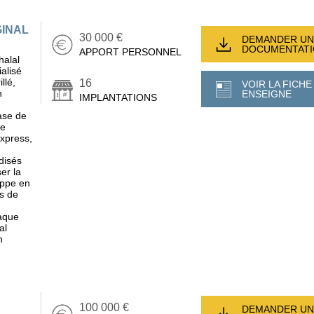
GINAL
30 000 €
DEMANDER UN
DOCUMENTAT
APPORT PERSONNEL
halal
alisé
llé,
16
VOIR LA FICHE
n
ENSEIGNE
IMPLANTATIONS
ase de
Le
xpress,
disés
ser la
oppe en
s de
aque
al
n
100 000 €
DEMANDER UN