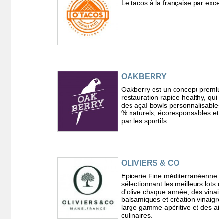
Le tacos à la française par exc
OAKBERRY
Oakberry est un concept prem
restauration rapide healthy, qu
des açaí bowls personnalisable
% naturels, écoresponsables et
par les sportifs.
OLIVIERS & CO
Epicerie Fine méditerranéenne
sélectionnant les meilleurs lots 
d'olive chaque année, des vina
balsamiques et création vinaig
large gamme apéritive et des a
culinaires.