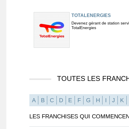
TOTALENERGIES
Devenez gérant de station serv
TotalEnergies
TOUTES LES FRANCH
A
B
C
D
E
F
G
H
I
J
K
LES FRANCHISES QUI COMMENCEN