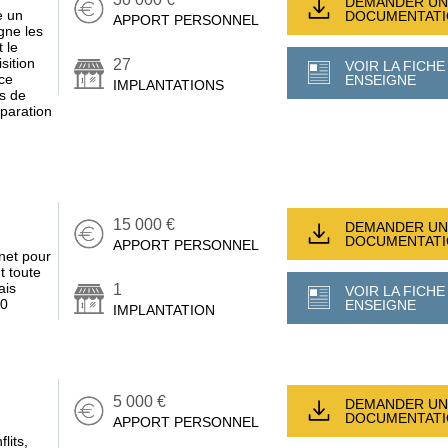
DEMANDER UN
e un
DOCUMENTAT
APPORT PERSONNEL
gne les
 le
sition
27
VOIR LA FICHE
ce
ENSEIGNE
IMPLANTATIONS
s de
éparation
15 000 €
DEMANDER UN
DOCUMENTAT
APPORT PERSONNEL
net pour
t toute
ais
1
VOIR LA FICHE
00
ENSEIGNE
IMPLANTATION
5 000 €
DEMANDER UN
DOCUMENTAT
APPORT PERSONNEL
lits,