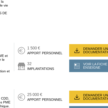
 la
e vie
S DE
1 500 €
DEMANDER UN
DOCUMENTAT
APPORT PERSONNEL
ME et
 le
32
VOIR LA FICHE
ENSEIGNE
IMPLANTATIONS
tion et
25 000 €
DEMANDER UN
, CDD,
DOCUMENTAT
APPORT PERSONNEL
des PME
phique.