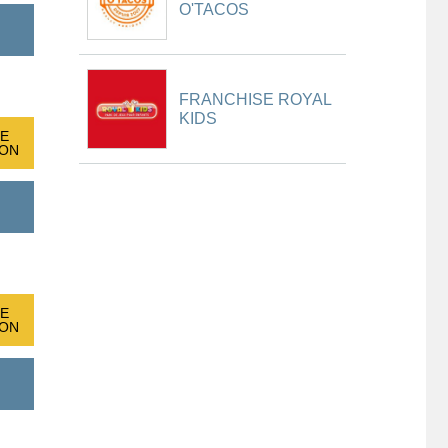
O'TACOS
FRANCHISE ROYAL
KIDS
E
ION
E
ION