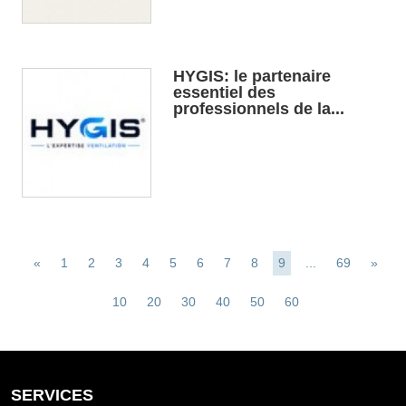
HYGIS: le partenaire
essentiel des
professionnels de la...
«
1
2
3
4
5
6
7
8
9
...
69
»
10
20
30
40
50
60
SERVICES