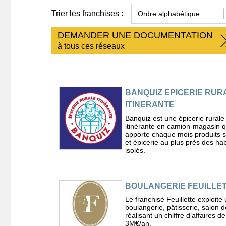
Trier les franchises :
DEMANDER UNE DOCUMENTATION
à tous ces réseaux
BANQUIZ EPICERIE RUR
ITINERANTE
Banquiz est une épicerie rurale
itinérante en camion-magasin q
apporte chaque mois produits 
et épicerie au plus près des hab
isolés.
BOULANGERIE FEUILLE
Le franchisé Feuillette exploite
boulangerie, pâtisserie, salon d
réalisant un chiffre d’affaires d
3M€/an.