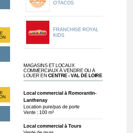
O'TACOS
FRANCHISE ROYAL
E
KIDS
ION
MAGASINS ET LOCAUX
COMMERCIAUX À VENDRE OU À
LOUER EN
CENTRE - VAL DE LOIRE
E
Local commercial à Romorantin-
ION
Lanthenay
Location pure/pas de porte
Vente : 100 m²
Local commercial à Tours
Vente de murs