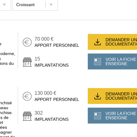
70 000 €
DEMANDER UN
e
DOCUMENTAT
APPORT PERSONNEL
moderne,
s
15
VOIR LA FICHE
ions du
ENSEIGNE
IMPLANTATIONS
130 000 €
DEMANDER UN
DOCUMENTAT
APPORT PERSONNEL
nchisé
éseau
nchise.
302
VOIR LA FICHE
us de
ENSEIGNE
IMPLANTATIONS
et
nées
pagner