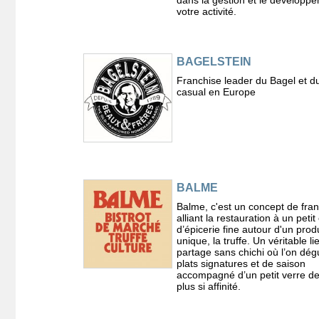
dans la gestion et le développ
votre activité.
BAGELSTEIN
Franchise leader du Bagel et du
casual en Europe
BALME
Balme, c'est un concept de fra
alliant la restauration à un petit
d’épicerie fine autour d'un produ
unique, la truffe. Un véritable li
partage sans chichi où l’on dég
plats signatures et de saison
accompagné d’un petit verre de
plus si affinité.